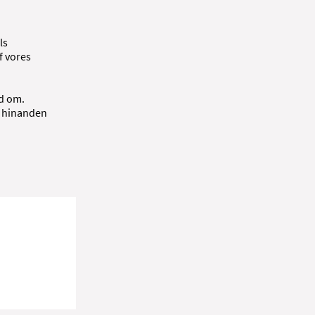
ls
f vores
nd om.
å hinanden