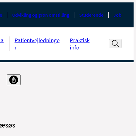
e
Udvikling og grøn omstilling
Studerende
Job
da
Patientvejledninge
Praktisk
r
info
 Læsøs