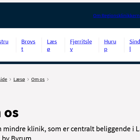
Om Regionsklinikkern
stru
Brovs
Læs
Fjerritsle
Huru
Sin
t
ø
v
p
l
side
Læsø
Om os
 os
en mindre klinik, som er centralt beliggende i
e by Byrum.