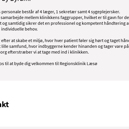
 personale består af 4 læger, 1 sekretær samt 4 sygeplejersker.
 samarbejde mellem klinikkens faggrupper, hvilket er til gavn for de
t og samtidig sikrer det en professionel og kompetent håndtering a
 individuelle behov.
 efter at skabe et miljø, hvor hver patient føler sig hørt og taget hå
t lille samfund, hvor indbyggerne kender hinanden og tager vare p
rg efterstræber vi at tage med ind i klinikken.
os til at byde dig velkommen til Regionsklinik Læsø
akt