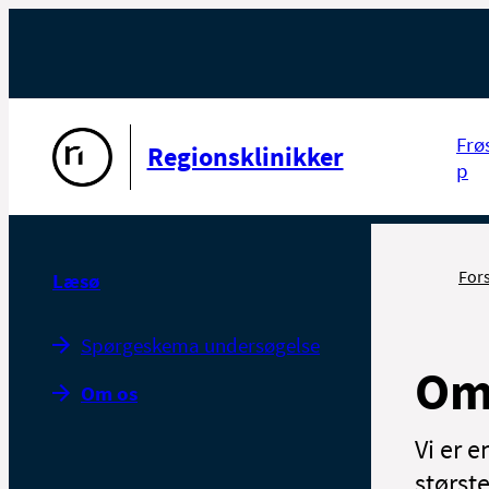
Gå til forsiden
Frø
Regionsklinikker
p
For
Læsø
Spørgeskema undersøgelse
Om
Om os
Vi er 
størst