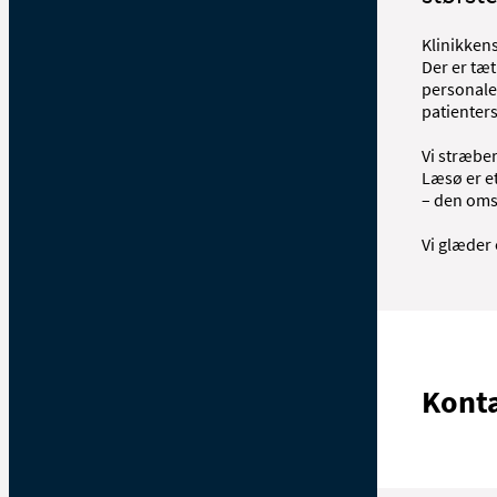
Klinikkens
Der er tæt
personale
patienters
Vi stræber
Læsø er e
– den omso
Vi glæder 
Kont